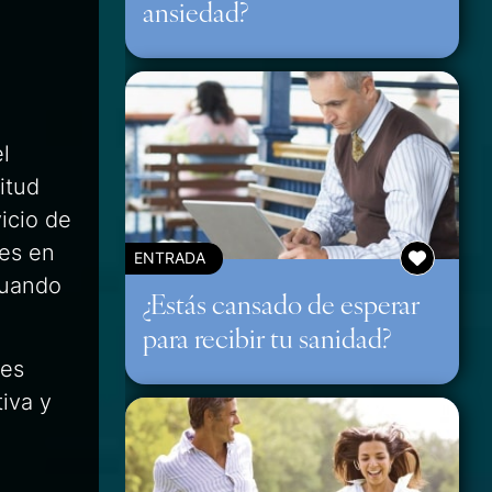
ansiedad?
l
itud
icio de
les en
ENTRADA
Cuando
¿Estás cansado de esperar
para recibir tu sanidad?
tes
iva y