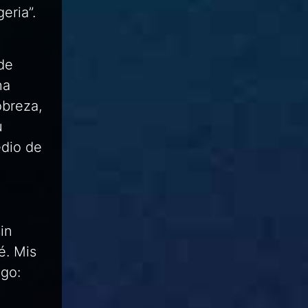
eria”.
de
na
obreza,
u
edio de
in
é. Mis
go: