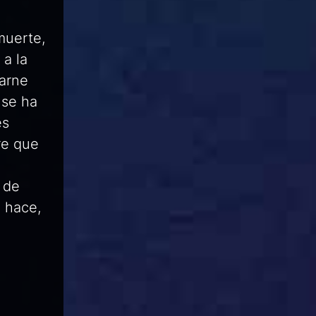
muerte,
a la
carne
 se ha
es
re que
 de
 hace,