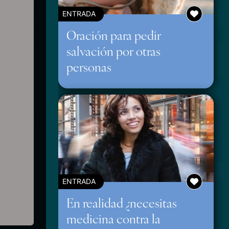
ENTRADA
Oración para pedir
salvación por otras
personas
ENTRADA
En realidad ¿necesitas
medicina contra la