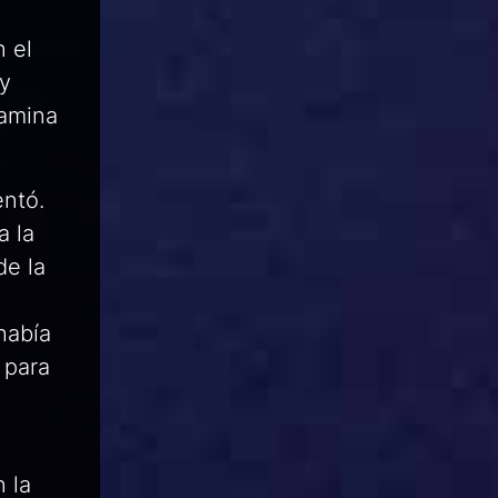
 el
 y
camina
entó.
a la
e la
había
 para
 la