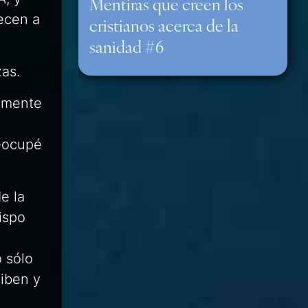
Mentiras que creen los
ecen a
cristianos acerca de la
sanidad #6
as.
ramente
eocupé
e la
ispo
o sólo
ciben y