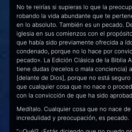
No te reirías si supieras lo que la preocu
robando la vida abundante que te perten
en lo absoluto. También es un pecado. De
iglesia en sus comienzos con el propósit
que había sido previamente ofrecida a íd
condenado, porque no lo hace por convic
pecado». La
Edición Clásica de la Biblia 
tiene dudas (recelos o mala conciencia
[delante de Dios], porque no está seguro 
que cualquier cosa que no nace o procede
con la convicción de que ha sido aprobad
Medítalo. Cualquier cosa que no nace de l
incredulidad y preocupación, es pecado.
“¿¡Qué!? ¿Estás diciendo que no puedo p