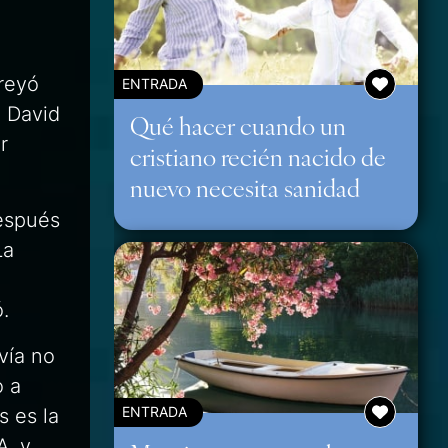
reyó
ENTRADA
! David
Qué hacer cuando un
r
cristiano recién nacido de
nuevo necesita sanidad
después
La
.
vía no
o a
s es la
ENTRADA
A, y