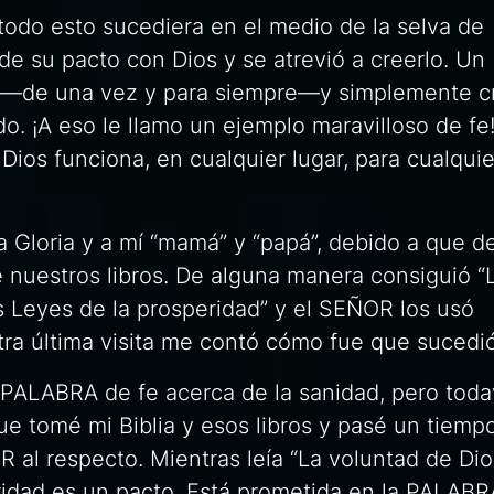
todo esto sucediera en el medio de la selva de
de su pacto con Dios y se atrevió a creerlo. Un
ón—de una vez y para siempre—y simplemente c
do. ¡A eso le llamo un ejemplo maravilloso de fe
os funciona, en cualquier lugar, para cualquie
 Gloria y a mí “mamá” y “papá”, debido a que 
 nuestros libros. De alguna manera consiguió “
s Leyes de la prosperidad” y el SEÑOR los usó
ra última visita me contó cómo fue que sucedió
a PALABRA de fe acerca de la sanidad, pero toda
que tomé mi Biblia y esos libros y pasé un tiemp
 al respecto. Mientras leía
“La voluntad de Dio
idad es un pacto. Está prometida en la PALABR