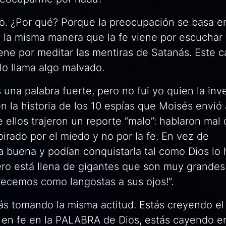
o. ¿Por qué? Porque la preocupación se basa en
 la misma manera que la fe viene por escuchar
iene por meditar las mentiras de Satanás. Este 
 lo llama algo
malvado
.
 una palabra fuerte, pero no fui yo quien la inv
en la historia de los 10 espías que Moisés envió 
 ellos trajeron un reporte “malo”: hablaron
mal
d
pirado por el miedo y no por la fe. En vez de
era buena y podían conquistarla tal como Dios lo 
 pero está llena de gigantes que son muy grandes
recemos como langostas a sus ojos!”.
s tomando la misma actitud. Estás creyendo el
 en fe en la PALABRA de Dios, estás cayendo en