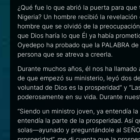
¿Qué fue lo que abrió la puerta para que 
Nigeria? Un hombre recibió la revelación 
hombre que se olvidó de la preocupaci
que Dios haría lo que Él ya había prometi
Oyedepo ha probado que la PALABRA de Di
persona que se atreva a creerla.
Durante muchos años, él nos ha llamado a
de que empezó su ministerio, leyó dos de
voluntad de Dios es la prosperidad” y “La
poderosamente en su vida. Durante nuest
“Siendo un ministro joven, ya entendía l
entendía la parte de la prosperidad. Así 
solas—ayunado y preguntándole al SEÑOR
prosperidad”,
me di cuenta que la prosper