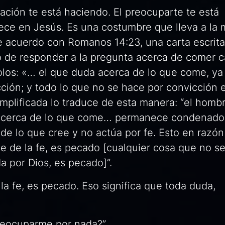
pación te está haciendo. El preocuparte te está
ece en Jesús. Es una costumbre que lleva a la 
 acuerdo con Romanos 14:23, una carta escrita 
o de responder a la pregunta acerca de comer 
olos: «… el que duda acerca de lo que come, ya
ción; y todo lo que no se hace por convicción 
Amplificada
lo traduce de esta manera: “el homb
) acerca de lo que come… permanece condenado
de lo que cree y no actúa por fe. Esto en razón
 de la fe, es pecado [cualquier cosa que no se
a por Dios, es pecado]”.
a fe, es pecado. Eso significa que toda duda,
reocuparme por nada?”