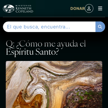
M
DONAR
Skip to content
B
ARTÍCULO DE REVISTA
u
s
Q: ¿Cómo me ayuda el
c
a
Espíritu Santo?
r