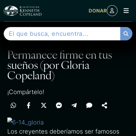
M
DONAR
Skip to content
B
ENTRADA
u
s
Permanece firme en tus
c
a
sueños (por Gloria
r
Copeland)
¡Compártelo!
Los creyentes deberíamos ser famosos