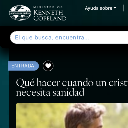
Ayuda sobre
Skip to content
B
u
s
c
a
ENTRADA
r
Qué hacer cuando un crist
necesita sanidad