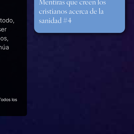
Mentiras que creen los
cristianos acerca de la
sanidad #4
todo
,
ser
os,
inúa
Todos los