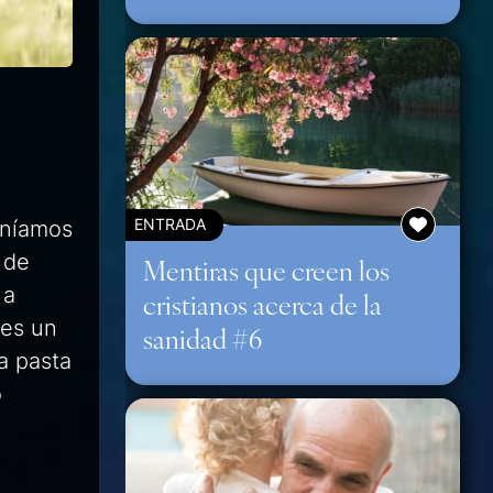
eníamos
ENTRADA
 de
Mentiras que creen los
 a
cristianos acerca de la
res un
sanidad #6
a pasta
o