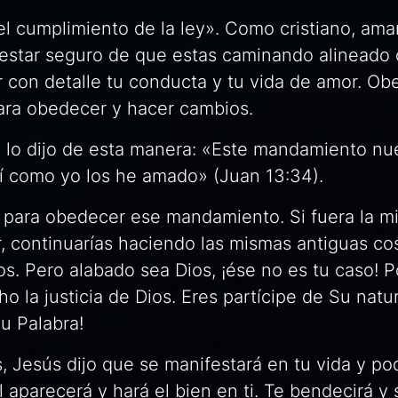
l cumplimiento de la ley». Como cristiano, amar
 estar seguro de que estas caminando alineado 
r con detalle tu conducta y tu vida de amor. O
para obedecer y hacer cambios.
, lo dijo de esta manera: «Este mandamiento nu
sí como yo los he amado» (Juan 13:34).
 para obedecer ese mandamiento. Si fuera la m
r, continuarías haciendo las mismas antiguas co
s. Pero alabado sea Dios, ¡ése no es tu caso! 
o la justicia de Dios. Eres partícipe de Su natu
Su Palabra!
, Jesús dijo que se manifestará en tu vida y po
l aparecerá y hará el bien en ti. Te bendecirá y