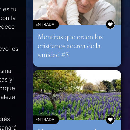
 es tu
con la
ENTRADA
bedece
Mentiras que creen los
cristianos acerca de la
evo les
sanidad #5
isma
sas y
Porque
raleza
drás
ENTRADA
 sanará