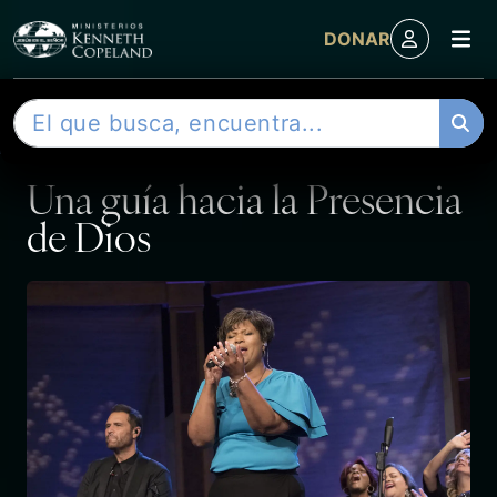
M
DONAR
Skip to content
B
ARTÍCULO DE REVISTA
u
s
Una guía hacia la Presencia
c
a
de Dios
r