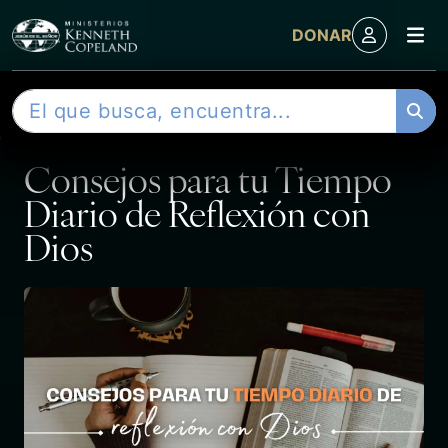
M
DONAR
Skip to content
B
ENTRADA
u
s
Consejos para tu Tiempo
c
a
Diario de Reflexión con
r
Dios