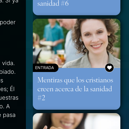
. Si ya
sanidad #6
 poder
 vida.
ENTRADA
biado.
Mentiras que los cristianos
os
creen acerca de la sanidad
es; Él
#2
uestras
o. A
é pasa