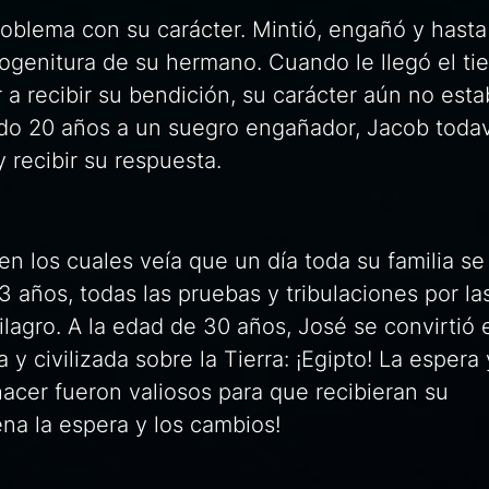
roblema con su carácter. Mintió, engañó y hasta
imogenitura de su hermano. Cuando le llegó el t
r a recibir su bendición, su carácter aún no est
do 20 años a un suegro engañador, Jacob todav
y recibir su respuesta.
en los cuales veía que un día toda su familia se
13 años, todas las pruebas y tribulaciones por la
lagro. A la edad de 30 años, José se convirtió 
y civilizada sobre la Tierra: ¡Egipto! La espera 
cer fueron valiosos para que recibieran su
ena la espera y los cambios!