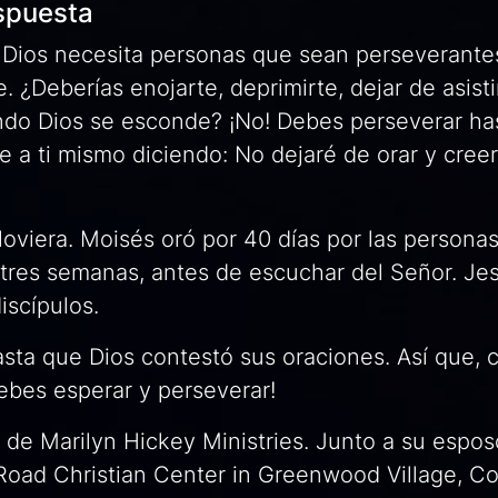
espuesta
 Dios necesita personas que sean perseverante
¿Deberías enojarte, deprimirte, dejar de asistir
cuando Dios se esconde? ¡No! Debes perseverar ha
te a ti mismo diciendo:
No dejaré de orar y cree
lloviera. Moisés oró por 40 días por las persona
tres semanas, antes de escuchar del Señor. Je
iscípulos.
sta que Dios contestó sus oraciones. Así que,
ebes esperar y perseverar!
 de Marilyn Hickey Ministries. Junto a su espos
 Road Christian Center in Greenwood Village, Co