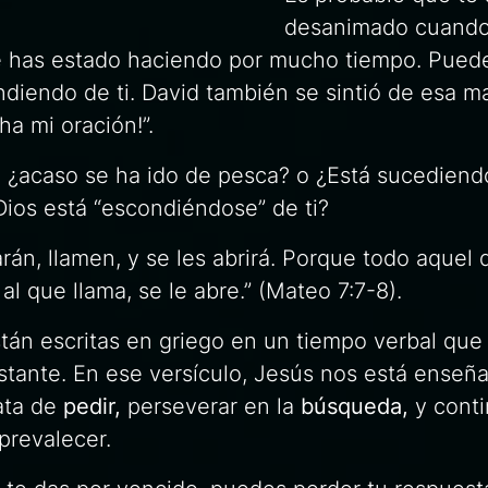
desanimado cuando
ue has estado haciendo por mucho tiempo. Pued
ndiendo de ti. David también se sintió de esa m
ha mi oración!”.
, ¿acaso se ha ido de pesca? o ¿Está sucediend
ios está “escondiéndose” de ti?
rán, llamen, y se les abrirá. Porque todo aquel 
al que llama, se le abre.” (Mateo 7:7-8).
tán escritas en griego en un tiempo verbal que 
stante. En ese versículo, Jesús nos está enseñ
ata de
pedir,
perseverar en la
búsqueda,
y conti
prevalecer.