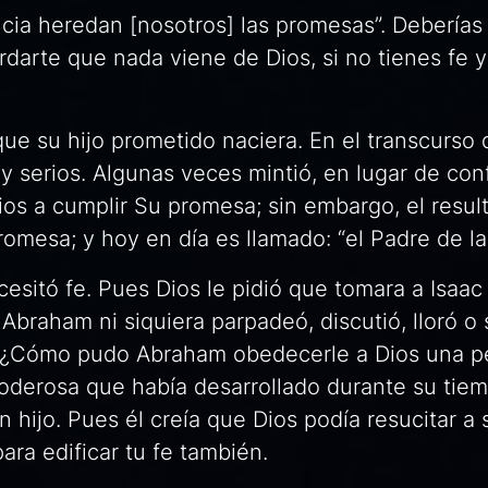
ncia heredan [nosotros] las promesas”. Deberías 
ordarte que nada viene de Dios, si no tienes fe y
e su hijo prometido naciera. En el transcurso 
 serios. Algunas veces mintió, en lugar de conf
Dios a cumplir Su promesa; sin embargo, el resul
omesa; y hoy en día es llamado: “el Padre de la 
sitó fe. Pues Dios le pidió que tomara a Isaac 
. Abraham ni siquiera parpadeó, discutió, lloró o 
. ¿Cómo pudo Abraham obedecerle a Dios una pe
poderosa que había desarrollado durante su tie
 hijo. Pues él creía que Dios podía resucitar a s
ara edificar tu fe también.