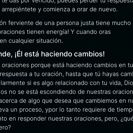
y te das por vencido, puedes perder tu respuesta
, arrepiéntete y comienza a orar de nuevo.
ión ferviente de una persona justa tiene mucho
 oraciones tienen energía! Y cuando oras
en cualquier situación.
de, ¡Él está haciendo cambios!
 oraciones porque está haciendo cambios en tu
 respuesta a tu oración, hasta que tú hayas cam
larmente si es algo relacionado con tu vida, Di
Dios no se está escondiendo de nuestras oracion
n acerca de algo que desea que cambiemos en n
va un proceso, ypor lo tanto requiere de tiemp
to en responder nuestras oraciones, pero, ¿qu
ero?