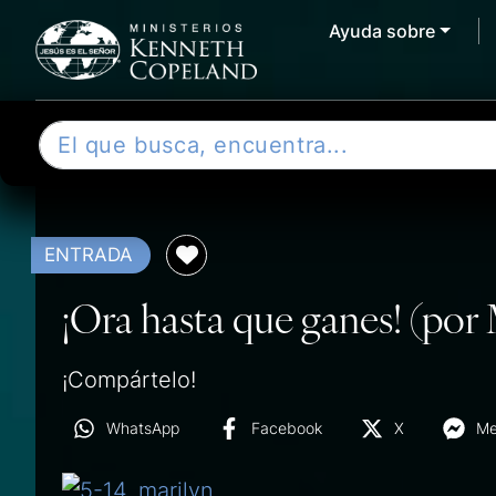
Ayuda sobre
Skip to content
B
u
s
c
a
ENTRADA
r
¡Ora hasta que ganes! (por
¡Compártelo!
WhatsApp
Facebook
X
Me