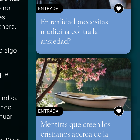
 no
ENTRADA
es
En realidad ¿necesitas
anera.
medicina contra la
ansiedad?
o algo
que
indica
ando
ENTRADA
nuar
Mentiras que creen los
cristianos acerca de la