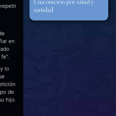
Una oración por salud y
repetir
sanidad
de
iar en
tado
fe”.
y lo
se
tición
mpo de
u hijo.