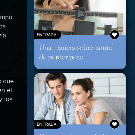
iempo
aba
ía
ENTRADA
Una manera sobrenatural
de perder peso
s que
en el
y los
ENTRADA