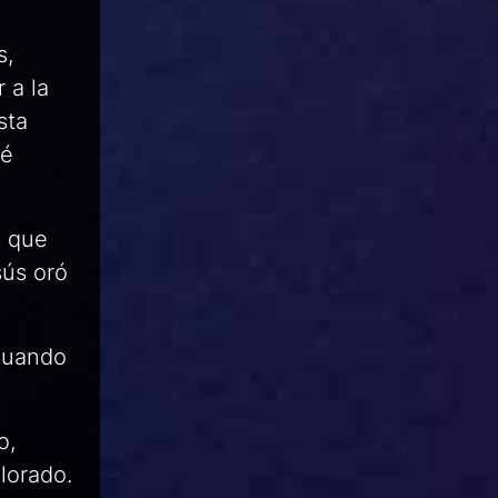
s,
 a la
sta
ré
s que
sús oró
 cuando
o,
lorado.