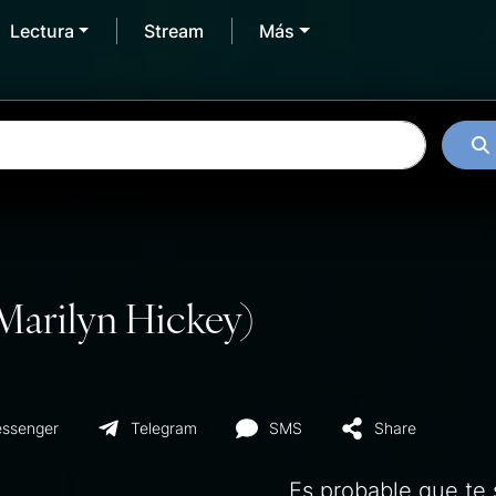
Lectura
Stream
Más
 Marilyn Hickey)
ssenger
Telegram
SMS
Share
Es probable que te 