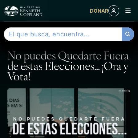
M
DONAR
Skip to content
B
ENTRADA
u
s
No puedes Quedarte Fuera
c
a
de estas Elecciones… ¡Ora y
r
Vota!