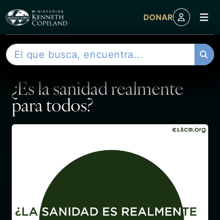
M
DONAR
Skip to content
B
ENTRADA
u
s
¿Es la sanidad realmente
c
a
para todos?
r