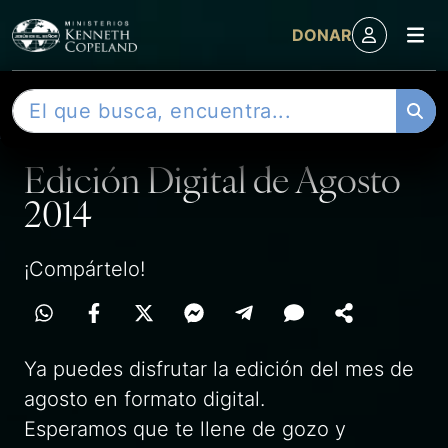
M
DONAR
Skip to content
B
ENTRADA
u
s
Edición Digital de Agosto
c
a
2014
r
¡Compártelo!
Ya puedes disfrutar la edición del mes de
agosto en formato digital.
Esperamos que te llene de gozo y