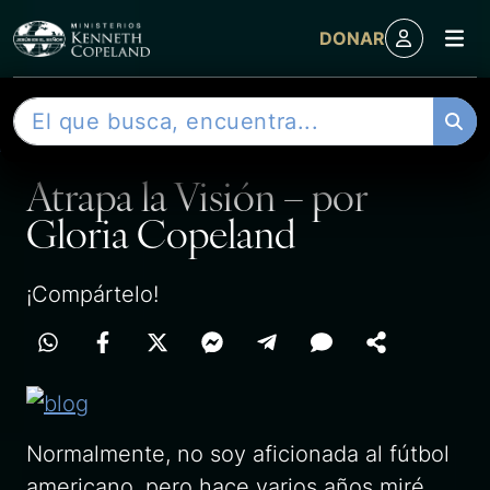
M
DONAR
Skip to content
B
ENTRADA
u
s
Atrapa la Visión – por
c
a
Gloria Copeland
r
¡Compártelo!
Normalmente, no soy aficionada al fútbol
americano, pero hace varios años miré