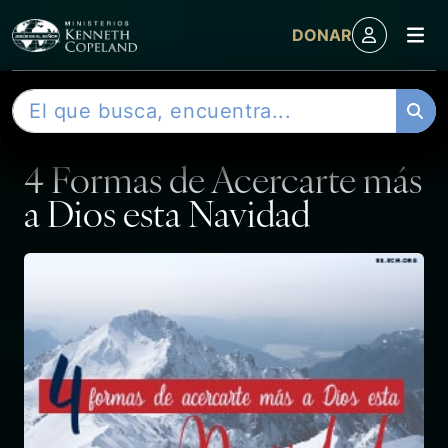
M
DONAR
Skip to content
B
ENTRADA
u
s
4 Formas de Acercarte más
c
a
a Dios esta Navidad
r