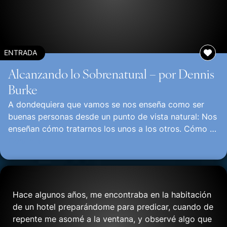
ENTRADA
Alcanzando lo Sobrenatural – por Dennis
Burke
A dondequiera que vamos se nos enseña como ser
buenas personas desde un punto de vista natural: Nos
enseñan cómo tratarnos los unos a los otros. Cómo …
Continuar
Hace algunos años, me encontraba en la habitación
de un hotel preparándome para predicar, cuando de
repente me asomé a la ventana, y observé algo que