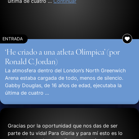
última de cuatro …
Continuar
ENTRADA
‘He criado a una atleta Olímpica’ (por
Ronald C. Jordan)
La atmosfera dentro del London’s North Greenwich
Arena estaba cargada de todo, menos de silencio.
Gabby Douglas, de 16 años de edad, ejecutaba la
última de cuatro …
Continuar
Gracias por la oportunidad que nos das de ser
parte de tu vida! Para Gloria y para mí esto es lo