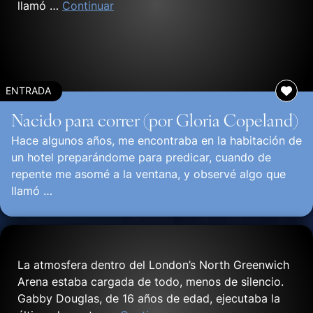
llamó …
Continuar
ENTRADA
Nacido para correr (por Gloria Copeland)
Hace algunos años, me encontraba en la habitación de
un hotel preparándome para predicar, cuando de
repente me asomé a la ventana, y observé algo que
llamó …
Continuar
La atmosfera dentro del London’s North Greenwich
Arena estaba cargada de todo, menos de silencio.
Gabby Douglas, de 16 años de edad, ejecutaba la