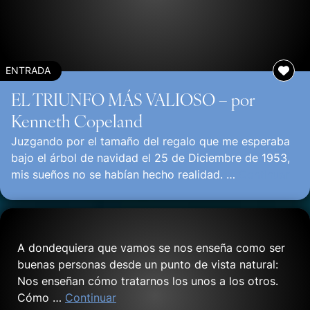
ENTRADA
EL TRIUNFO MÁS VALIOSO – por
Kenneth Copeland
Juzgando por el tamaño del regalo que me esperaba
bajo el árbol de navidad el 25 de Diciembre de 1953,
mis sueños no se habían hecho realidad. …
Continuar
A dondequiera que vamos se nos enseña como ser
buenas personas desde un punto de vista natural:
Nos enseñan cómo tratarnos los unos a los otros.
Cómo …
Continuar