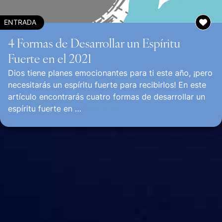
ENTRADA
4 Formas de Desarrollar un Espíritu
Fuerte en el 2021
Dios tiene planes emocionantes para ti este año, ¡pero
necesitarás un espíritu fuerte para recibirlos! En este
artículo encontrarás cuatro formas de desarrollar un
espíritu fuerte en …
Continuar