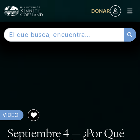
M
DONAR
Skip to content
B
u
s
c
a
r
VIDEO
Septiembre 4 — ¿Por Qué