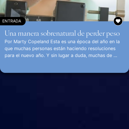
ENTRADA
Una manera sobrenatural de perder peso
Por Marty Copeland Esta es una época del año en la
que muchas personas están haciendo resoluciones
para el nuevo año. Y sin lugar a duda, muchas de …
Continuar