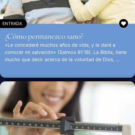
ENTRADA
¿Cómo permanezco sano?
«Le concederé muchos años de vida, y le daré a
conocer mi salvación» (Salmos 91:16). La Biblia, tiene
mucho que decir acerca de la voluntad de Dios, …
Continuar