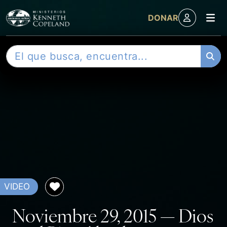
M
DONAR
Skip to content
B
u
s
c
a
r
VIDEO
Noviembre 29, 2015 — Dios