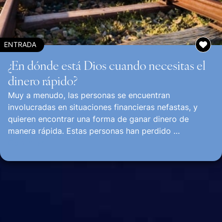
ENTRADA
¿En dónde está Dios cuando necesitas el
dinero rápido?
Muy a menudo, las personas se encuentran
involucradas en situaciones financieras nefastas, y
quieren encontrar una forma de ganar dinero de
manera rápida. Estas personas han perdido …
Continuar