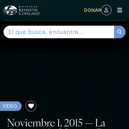
M
DONAR
Skip to content
B
u
s
c
a
r
VIDEO
Noviembre 1, 2015 — La