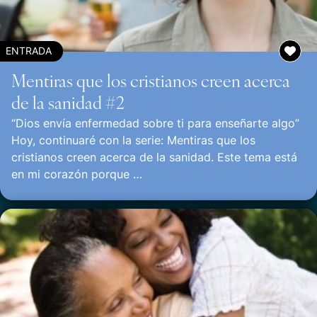
ENTRADA
Mentiras que los cristianos creen acerca
de la sanidad #2
“Dios envía enfermedad sobre ti para enseñarte algo”
Hoy, continuaré con la serie: Mentiras que los
cristianos creen acerca de la sanidad. Este tema está
en mi corazón porque …
Continuar