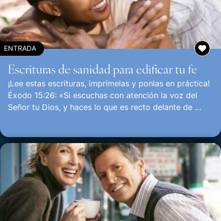
ENTRADA
Escrituras de sanidad para edificar tu fe
¡Lee estas escrituras, imprímelas y ponlas en práctica!
Éxodo 15:26: «Si escuchas con atención la voz del
Señor tu Dios, y haces lo que es recto delante de …
Continuar