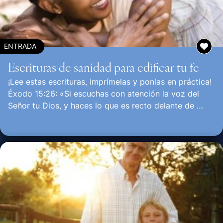
ENTRADA
Escrituras de sanidad para edificar tu fe
¡Lee estas escrituras, imprímelas y ponlas en práctica!
Éxodo 15:26: «Si escuchas con atención la voz del
Señor tu Dios, y haces lo que es recto delante de …
Continuar