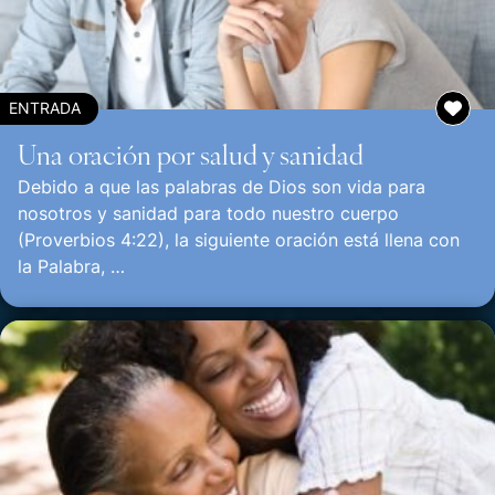
ENTRADA
Una oración por salud y sanidad
Debido a que las palabras de Dios son vida para
nosotros y sanidad para todo nuestro cuerpo
(Proverbios 4:22), la siguiente oración está llena con
la Palabra, …
Continuar