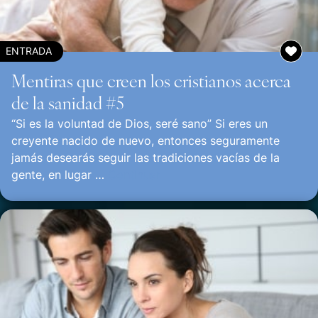
ENTRADA
Mentiras que creen los cristianos acerca
de la sanidad #5
“Si es la voluntad de Dios, seré sano” Si eres un
creyente nacido de nuevo, entonces seguramente
jamás desearás seguir las tradiciones vacías de la
gente, en lugar …
Continuar