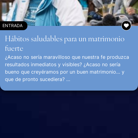
ENTRADA
Hábitos saludables para un matrimonio
fuerte
¿Acaso no sería maravilloso que nuestra fe produzca
resultados inmediatos y visibles? ¿Acaso no sería
bueno que creyéramos por un buen matrimonio… y
que de pronto sucediera? …
Continuar