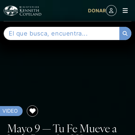
M
DONAR
Skip to content
B
u
s
c
a
r
VIDEO
Mayo 9 — Tu Fe Mueve a