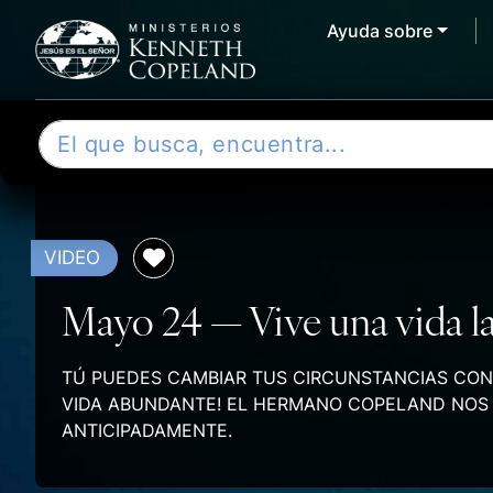
Ayuda sobre
Skip to content
B
u
s
c
a
VIDEO
r
Mayo 24 — Vive una vida la
TÚ PUEDES CAMBIAR TUS CIRCUNSTANCIAS CON L
VIDA ABUNDANTE! EL HERMANO COPELAND NOS E
ANTICIPADAMENTE.