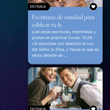
ENTRADA
Escrituras de sanidad para
edificar tu fe
¡Lee estas escrituras, imprímelas y
ponlas en práctica! Éxodo 15:26:
«Si escuchas con atención la voz
del Señor tu Dios, y haces lo que es
recto delante de …
Continuar
ENTRADA