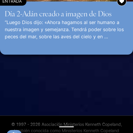
ENTRADA
Día 2-Adán creado a imagen de Dios
“Luego Dios dijo: «Ahora hagamos al ser humano a
nuestra imagen y semejanza. Tendrá poder sobre los
peces del mar, sobre las aves del cielo y en …
Continuar
© 1997 - 2026 Asociación Ministerios Kenneth Copeland,
también conocida como Ministerios Kenneth Copeland