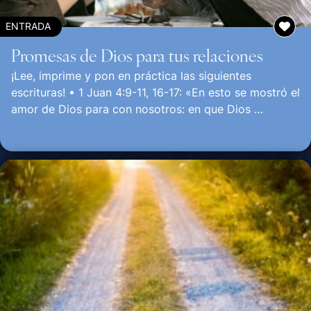
ENTRADA
Promesas de Dios para tus relaciones
¡Lee, imprime y pon en práctica las siguientes
escrituras! • 1 Juan 4:9-11, 16-17: «En esto se mostró el
amor de Dios para con nosotros: en que Dios …
Continuar