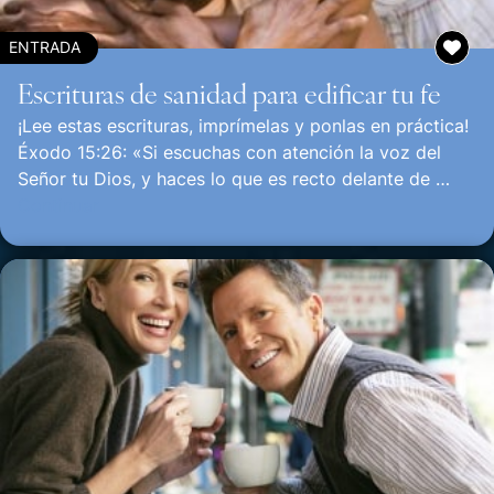
ENTRADA
Escrituras de sanidad para edificar tu fe
¡Lee estas escrituras, imprímelas y ponlas en práctica!
Éxodo 15:26: «Si escuchas con atención la voz del
Señor tu Dios, y haces lo que es recto delante de …
Continuar