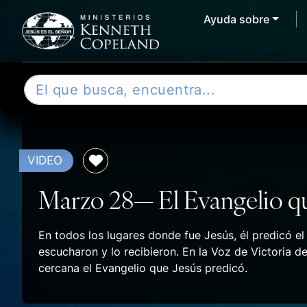
Ayuda sobre
Skip to content
B
u
s
c
a
VIDEO
r
Marzo 28— El Evangelio qu
En todos los lugares donde fue Jesús, él predicó el
escucharon y lo recibieron. En la Voz de Victoria
cercana el Evangelio que Jesús predicó.