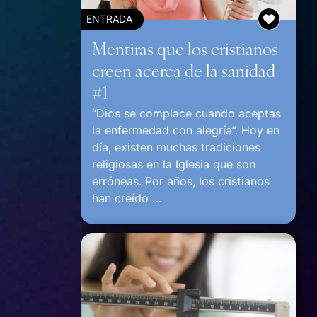
ENTRADA
Mentiras que los cristianos
creen acerca de la sanidad
#1
“Dios se complace cuando aceptas
la enfermedad con alegría”. Hoy en
día, existen muchas tradiciones
religiosas en la Iglesia que son
erróneas. Por años, los cristianos
han creído …
Continuar