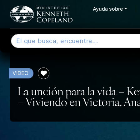
Ayuda sobre
Skip to content
B
u
s
c
a
VIDEO
r
La unción para la vida – 
– Viviendo en Victoria, A