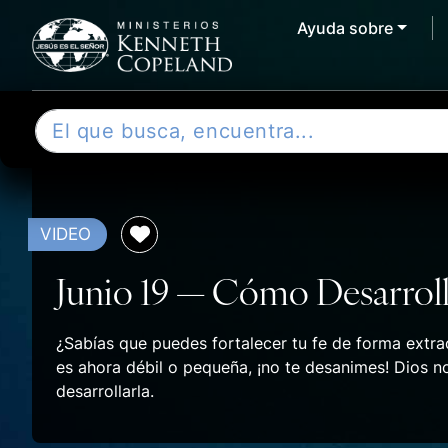
Ayuda sobre
Skip to content
B
u
s
c
a
VIDEO
r
Junio 19 — Cómo Desarroll
¿Sabías que puedes fortalecer tu fe de forma extrao
es ahora débil o pequeña, ¡no te desanimes! Dios n
desarrollarla.