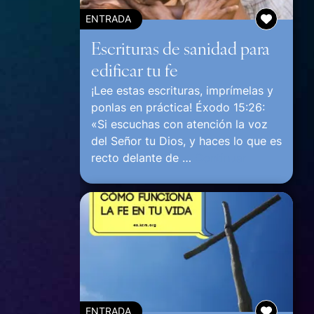
ENTRADA
Escrituras de sanidad para
edificar tu fe
¡Lee estas escrituras, imprímelas y
ponlas en práctica! Éxodo 15:26:
«Si escuchas con atención la voz
del Señor tu Dios, y haces lo que es
recto delante de …
Continuar
ENTRADA