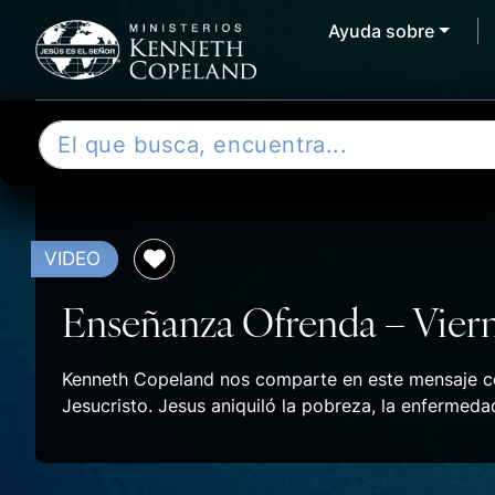
Ayuda sobre
Skip to content
B
u
s
c
a
VIDEO
r
Enseñanza Ofrenda – Vier
Kenneth Copeland nos comparte en este mensaje cóm
Jesucristo. Jesus aniquiló la pobreza, la enfermeda