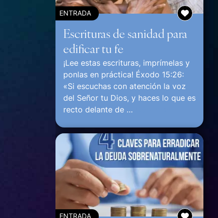
ENTRADA
Escrituras de sanidad para
edificar tu fe
¡Lee estas escrituras, imprímelas y
ponlas en práctica! Éxodo 15:26:
«Si escuchas con atención la voz
del Señor tu Dios, y haces lo que es
recto delante de …
Continuar
ENTRADA