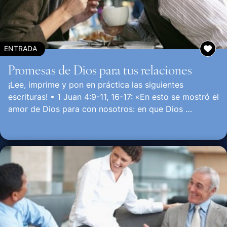
ENTRADA
Promesas de Dios para tus relaciones
¡Lee, imprime y pon en práctica las siguientes
escrituras! • 1 Juan 4:9-11, 16-17: «En esto se mostró el
amor de Dios para con nosotros: en que Dios …
Continuar