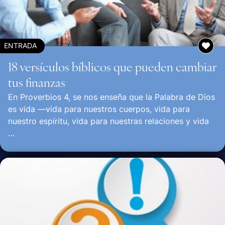
ENTRADA
18 versículos bíblicos que pueden cambiar
tus finanzas
En Proverbios 4, se nos enseña que la Palabra de Dios
es vida —vida para nuestros cuerpos, vida para
nuestro espíritu, vida para nuestras relaciones y vida
…
Continuar