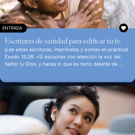
ENTRADA
Escrituras de sanidad para edificar tu fe
¡Lee estas escrituras, imprímelas y ponlas en práctica!
Éxodo 15:26: «Si escuchas con atención la voz del
Señor tu Dios, y haces lo que es recto delante de …
Continuar