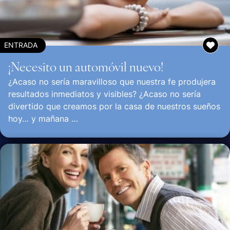
ENTRADA
¡Necesito un automóvil nuevo!
¿Acaso no sería maravilloso que nuestra fe produjera
resultados inmediatos y visibles? ¿Acaso no sería
divertido que creamos por la casa de nuestros sueños
hoy… y mañana …
Continuar