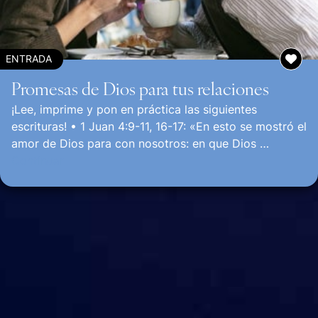
ENTRADA
Promesas de Dios para tus relaciones
¡Lee, imprime y pon en práctica las siguientes
escrituras! • 1 Juan 4:9-11, 16-17: «En esto se mostró el
amor de Dios para con nosotros: en que Dios …
Continuar