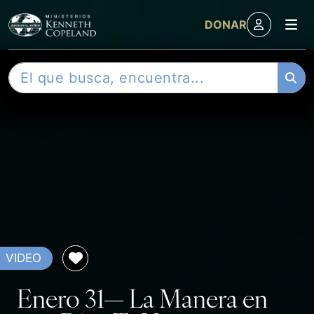
M
DONAR
Skip to content
B
u
s
c
a
r
VIDEO
Enero 31— La Manera en