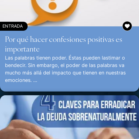
ENTRADA
Por qué hacer confesiones positivas es
importante
Las palabras tienen poder. Éstas pueden lastimar o
bendecir. Sin embargo, el poder de las palabras va
mucho más allá del impacto que tienen en nuestras
emociones. …
Continuar