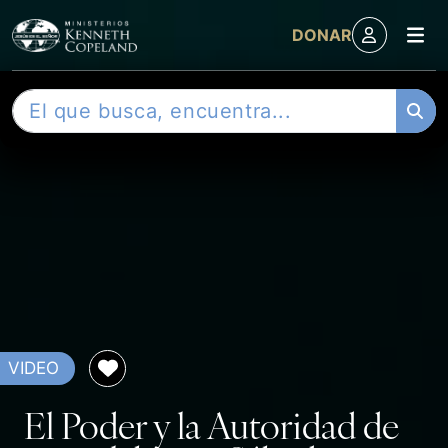
M
DONAR
Skip to content
B
u
s
c
a
r
VIDEO
El Poder y la Autoridad de