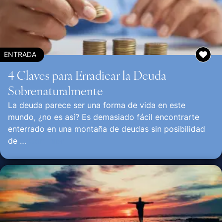
ENTRADA
4 Claves para Erradicar la Deuda
Sobrenaturalmente
La deuda parece ser una forma de vida en este
mundo, ¿no es así? Es demasiado fácil encontrarte
enterrado en una montaña de deudas sin posibilidad
de …
Continuar