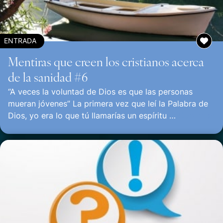
ENTRADA
Mentiras que creen los cristianos acerca
de la sanidad #6
“A veces la voluntad de Dios es que las personas
mueran jóvenes” La primera vez que leí la Palabra de
Dios, yo era lo que tú llamarías un espíritu …
Continuar