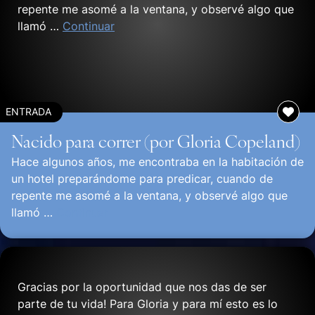
repente me asomé a la ventana, y observé algo que
llamó …
Continuar
ENTRADA
Nacido para correr (por Gloria Copeland)
Hace algunos años, me encontraba en la habitación de
un hotel preparándome para predicar, cuando de
repente me asomé a la ventana, y observé algo que
llamó …
Continuar
Gracias por la oportunidad que nos das de ser
parte de tu vida! Para Gloria y para mí esto es lo