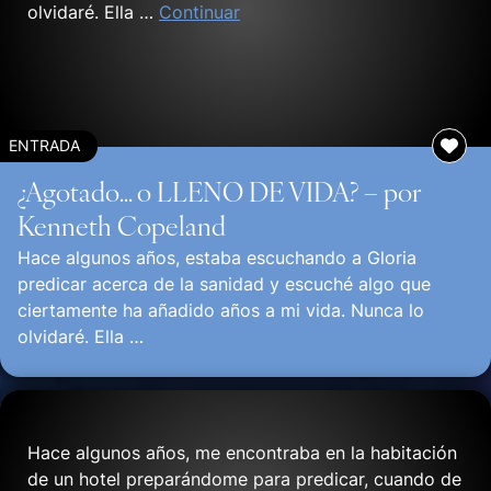
olvidaré. Ella …
Continuar
ENTRADA
¿Agotado… o LLENO DE VIDA? – por
Kenneth Copeland
Hace algunos años, estaba escuchando a Gloria
predicar acerca de la sanidad y escuché algo que
ciertamente ha añadido años a mi vida. Nunca lo
olvidaré. Ella …
Continuar
Hace algunos años, me encontraba en la habitación
de un hotel preparándome para predicar, cuando de