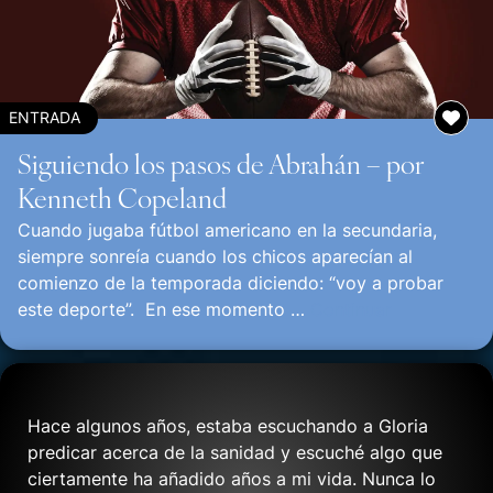
ENTRADA
Siguiendo los pasos de Abrahán – por
Kenneth Copeland
Cuando jugaba fútbol americano en la secundaria,
siempre sonreía cuando los chicos aparecían al
comienzo de la temporada diciendo: “voy a probar
este deporte”. En ese momento …
Continuar
Hace algunos años, estaba escuchando a Gloria
predicar acerca de la sanidad y escuché algo que
ciertamente ha añadido años a mi vida. Nunca lo