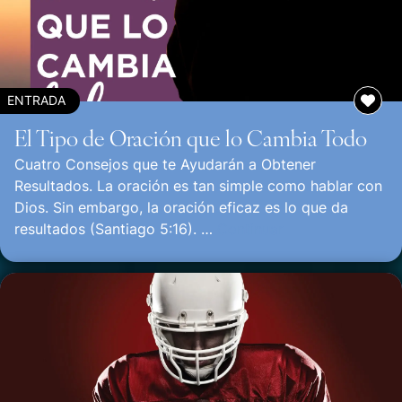
ENTRADA
El Tipo de Oración que lo Cambia Todo
Cuatro Consejos que te Ayudarán a Obtener
Resultados. La oración es tan simple como hablar con
Dios. Sin embargo, la oración eficaz es lo que da
resultados (Santiago 5:16). …
Continuar