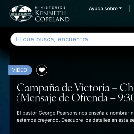
Ayuda sobre
Skip to content
B
u
s
c
a
VIDEO
r
Campaña de Victoria – Cha
(Mensaje de Ofrenda – 9:3
El pastor George Pearsons nos enseña a nombrar nu
estamos creyendo. Descubre los detalles en esta se