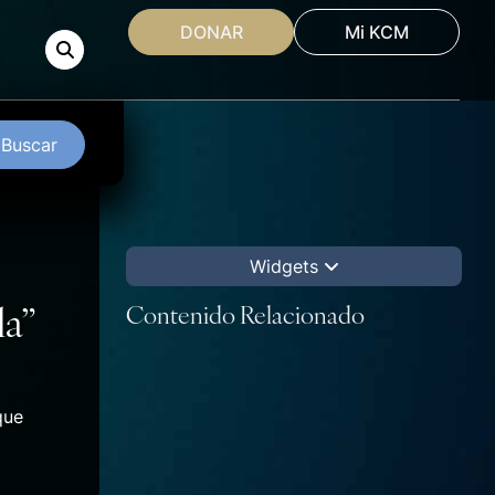
DONAR
Mi KCM
Buscar
Widgets
la”
Contenido Relacionado
que