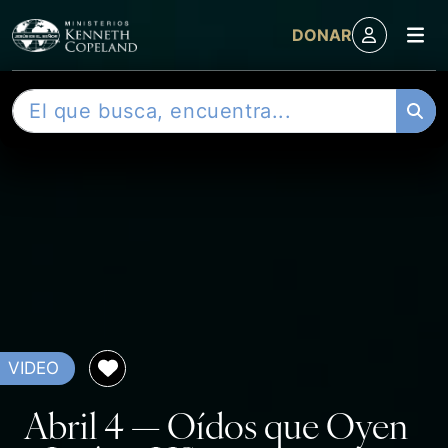
M
DONAR
Skip to content
B
u
s
c
a
r
VIDEO
Abril 4 — Oídos que Oyen