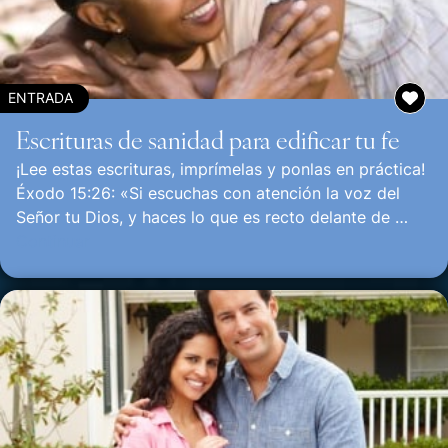
ENTRADA
Escrituras de sanidad para edificar tu fe
¡Lee estas escrituras, imprímelas y ponlas en práctica!
Éxodo 15:26: «Si escuchas con atención la voz del
Señor tu Dios, y haces lo que es recto delante de …
Continuar