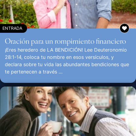
ENTRADA
Oración para un rompimiento financiero
¡Eres heredero de LA BENDICIÓN! Lee Deuteronomio
28:1-14, coloca tu nombre en esos versículos, y
declara sobre tu vida las abundantes bendiciones que
te pertenecen a través …
Continuar