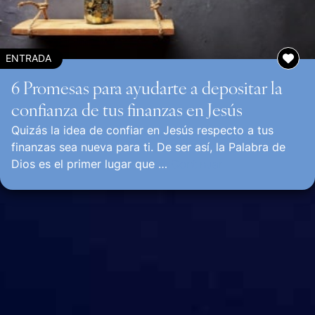
ENTRADA
6 Promesas para ayudarte a depositar la
confianza de tus finanzas en Jesús
Quizás la idea de confiar en Jesús respecto a tus
finanzas sea nueva para ti. De ser así, la Palabra de
Dios es el primer lugar que …
Continuar