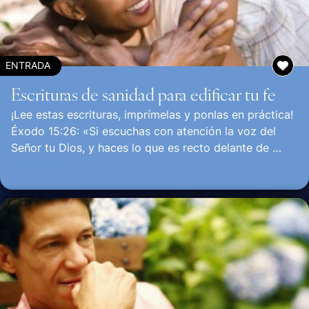
ENTRADA
Escrituras de sanidad para edificar tu fe
¡Lee estas escrituras, imprímelas y ponlas en práctica!
Éxodo 15:26: «Si escuchas con atención la voz del
Señor tu Dios, y haces lo que es recto delante de …
Continuar