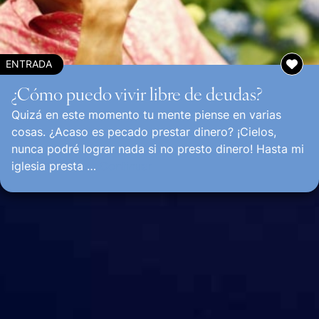
ENTRADA
¿Cómo puedo vivir libre de deudas?
Quizá en este momento tu mente piense en varias
cosas. ¿Acaso es pecado prestar dinero? ¡Cielos,
nunca podré lograr nada si no presto dinero! Hasta mi
iglesia presta …
Continuar