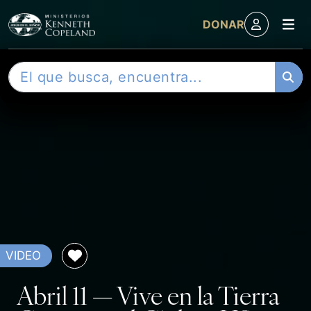
M
DONAR
Skip to content
B
u
s
c
a
r
VIDEO
Abril 11 — Vive en la Tierra