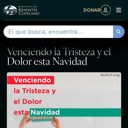
M
DONAR
Skip to content
B
ENTRADA
u
s
Venciendo la Tristeza y el
c
a
Dolor esta Navidad
r