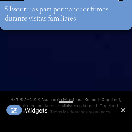
5 Escrituras para permanecer firmes
durante visitas familiares
© 1997 - 2026 Asociación Ministerios Kenneth Copeland,
también conocida como Ministerios Kenneth Copeland
Widgets
Latinoamérica. Todos los derechos reservados.