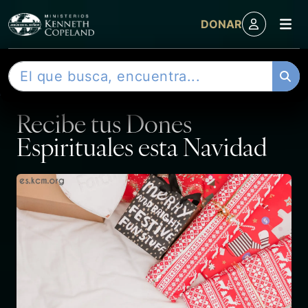
M
DONAR
Skip to content
B
ENTRADA
u
s
Recibe tus Dones
c
a
Espirituales esta Navidad
r