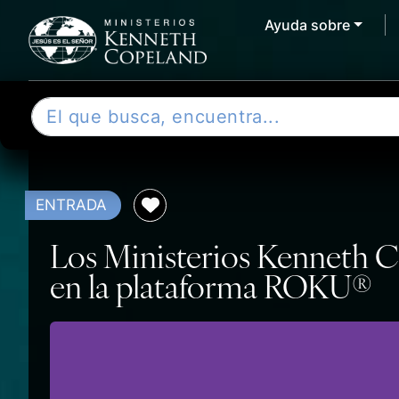
Ayuda sobre
Skip to content
B
u
s
c
a
ENTRADA
r
Los Ministerios Kenneth Co
en la plataforma ROKU®