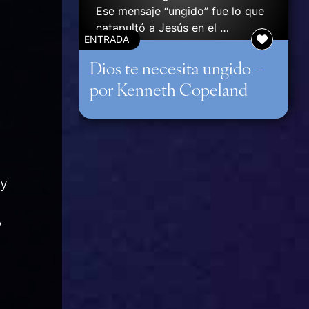
Ese mensaje “ungido” fue lo que
catapultó a Jesús en el …
ENTRADA
Continuar
Dios te necesita ungido –
por Kenneth Copeland
y
y