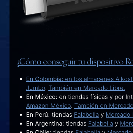
¿Cómo conseguir tu dispositivo R
En Colombia:
en los almacenes
Alkos
Jumbo
.
También en Mercado Libre.
En México:
en tiendas físicas y por I
Amazon México
.
También en Mercado 
En Perú:
tiendas
Falabella
y
Mercado L
En Argentina:
tiendas
Falabella
y
Merc
En Chile:
tiendas
Falabella
y
Mercado 