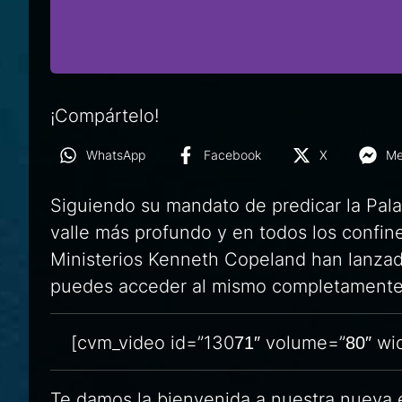
¡Compártelo!
WhatsApp
Facebook
X
Me
Siguiendo su mandato de predicar la Palab
valle más profundo y en todos los confine
Ministerios Kenneth Copeland han lanza
puedes acceder al mismo completamente
[cvm_video id=”13071″ volume=”80″ wid
Te damos la bienvenida a nuestra nueva ex