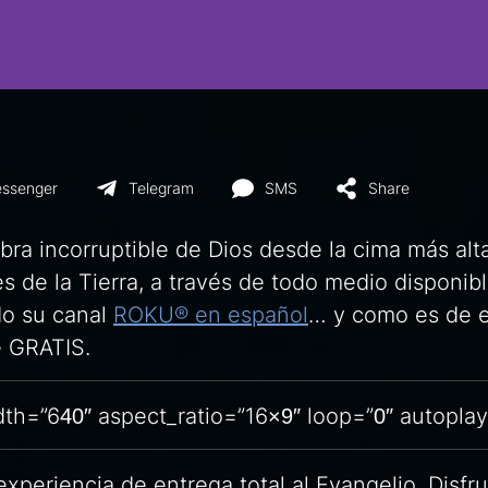
ssenger
Telegram
SMS
Share
ra incorruptible de Dios desde la cima más alta
s de la Tierra, a través de todo medio disponibl
do su canal
ROKU® en español
… y como es de e
 GRATIS.
th=”640″ aspect_ratio=”16×9″ loop=”0″ autoplay
periencia de entrega total al Evangelio. Disfr