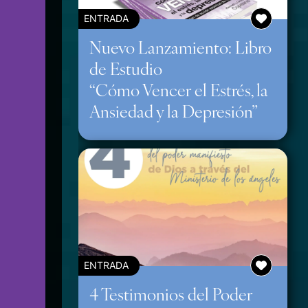
ENTRADA
Nuevo Lanzamiento: Libro
de Estudio
“Cómo Vencer el Estrés, la
Ansiedad y la Depresión”
ENTRADA
4 Testimonios del Poder