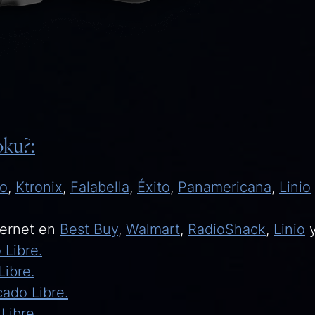
oku?:
to
,
Ktronix
,
Falabella
,
Éxito
,
Panamericana
,
Linio
nternet en
Best Buy
,
Walmart
,
RadioShack
,
Linio
Libre.
ibre.
ado Libre.
Libre
.