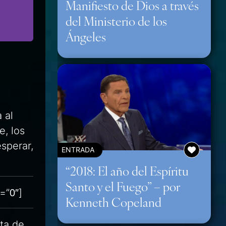
Manifiesto de Dios a través
del Ministerio de los
Ángeles
 al
e, los
sperar,
ENTRADA
“2018: El año del Espíritu
Santo y el Fuego” – por
=”0″]
Kenneth Copeland
uta de