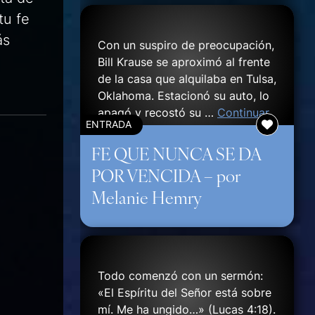
tu fe
ás
Con un suspiro de preocupación,
Bill Krause se aproximó al frente
de la casa que alquilaba en Tulsa,
Oklahoma. Estacionó su auto, lo
apagó y recostó su …
Continuar
ENTRADA
FE QUE NUNCA SE DA
POR VENCIDA – por
Melanie Hemry
Todo comenzó con un sermón:
«El Espíritu del Señor está sobre
mí. Me ha ungido…» (Lucas 4:18).