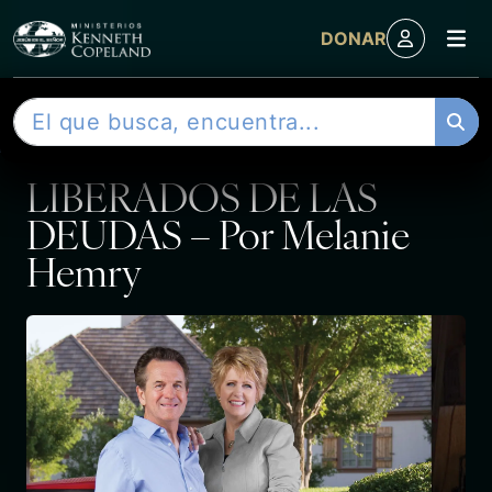
M
DONAR
Skip to content
B
ENTRADA
u
s
LIBERADOS DE LAS
c
a
DEUDAS – Por Melanie
r
Hemry