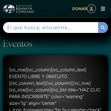
M
DONAR
Skip to content
B
u
s
Eventos
c
a
r
[vc_row][vc_column][vc_column_text]
EVENTO LIBRE Y GRATUITO
[/vc_column_text][/vc_column][/vc_row]
[vc_row][vc_column][vc_btn title=”HAZ CLIC
PARA INSCRIBIRTE” color=”warning”
size=”lg” align=”center”
i_icon_fontawesome=”far fa-calendar-check”