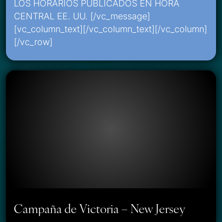
LOS HORARIOS PUBLICADOS EN HORA
CENTRAL EE. UU. [/vc_message]
[vc_column_text][/vc_column_text][/vc_column]
[/vc_row]
Campaña de Victoria – New Jersey