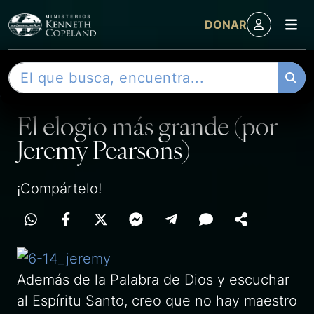
M
DONAR
Skip to content
B
ENTRADA
u
s
El elogio más grande (por
c
a
Jeremy Pearsons)
r
¡Compártelo!
Además de la Palabra de Dios y escuchar
al Espíritu Santo, creo que no hay maestro