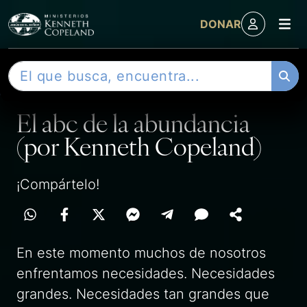
M
DONAR
Skip to content
B
ENTRADA
u
s
El abc de la abundancia
c
a
(por Kenneth Copeland)
r
¡Compártelo!
En este momento muchos de nosotros
enfrentamos necesidades. Necesidades
grandes. Necesidades tan grandes que