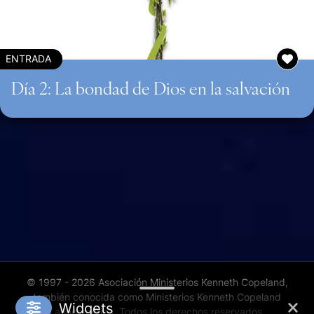
ENTRADA
Día 2: La bondad de Dios en la salvación
© 1997 - 2026 Asociación Ministerios Kenneth Copeland,
también conocida como Ministerios Kenneth Copeland
Widgets
Latinoamérica. Todos los derechos reservados.