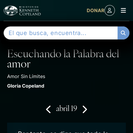
M
DONAR
Skip to content
B
DEVOCIONAL
u
s
Escuchando la Palabra del
c
a
amor
r
Amor Sin Límites
Gloria Copeland
abril 19