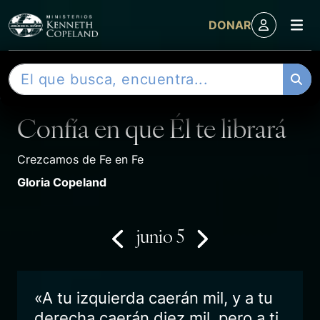
M
DONAR
Skip to content
B
DEVOCIONAL
u
s
Confía en que Él te librará
c
a
r
Crezcamos de Fe en Fe
Gloria Copeland
junio 5
«A tu izquierda caerán mil, y a tu
derecha caerán diez mil, pero a ti