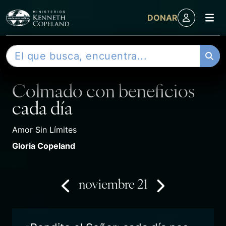
M
DONAR
Skip to content
B
DEVOCIONAL
u
s
Colmado con beneficios
c
a
cada día
r
Amor Sin Límites
Gloria Copeland
noviembre 21