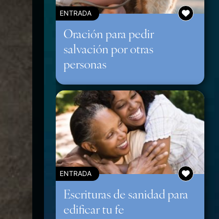
ENTRADA
Oración para pedir
salvación por otras
personas
ENTRADA
Escrituras de sanidad para
edificar tu fe