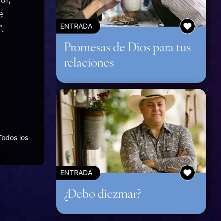
e
.
ENTRADA
Promesas de Dios para tus
relaciones
Todos los
ENTRADA
¿Debo diezmar?