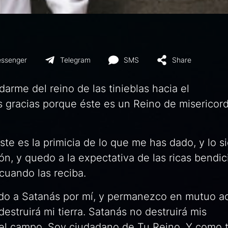
ssenger
Telegram
SMS
Share
darme del reino de las tinieblas hacia el
 gracias porque éste es un Reino de misericord
ste es la primicia de lo que me has dado, y lo 
n, y quedo a la expectativa de las ricas bendi
 cuando las reciba.
ido a Satanás por mí, y permanezco en mutuo a
destruirá mi tierra. Satanás no destruirá mis
n el campo. Soy ciudadano de Tu Reino. Y como t