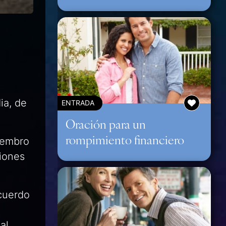
ia, de
ENTRADA
Oración para un
rompimiento financiero
siembro
ciones
cuerdo
al,