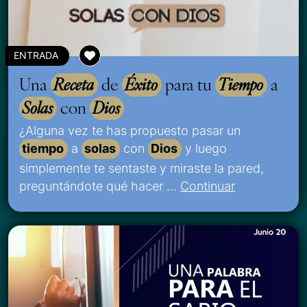
ENTRADA
Una
Receta
de
Éxito
para tu
Tiempo
a
Solas
con
Dios
¿Alguna vez te has propuesto pasar un
tiempo
a
solas
con
Dios
y luego
simplemente te sentaste y miraste la pared,
preguntándote qué hacer …
Continuar