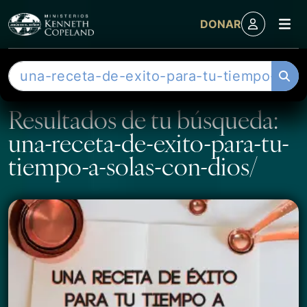
M
DONAR
Skip to content
B
u
s
Resultados de tu búsqueda:
c
una-receta-de-exito-para-tu-
a
r
tiempo-a-solas-con-dios/