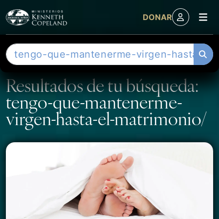
M
DONAR
Skip to content
B
u
s
Resultados de tu búsqueda:
c
tengo-que-mantenerme-
a
r
virgen-hasta-el-matrimonio/