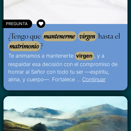
PREGUNTA
¿Tengo que
mantenerme
virgen
hasta el
matrimonio
?
Te animamos a mantenerte
virgen
, y a
respaldar esa decisión con el compromiso de
honrar al Señor con todo tu ser —espíritu,
alma, y cuerpo—. Fortalece …
Continuar