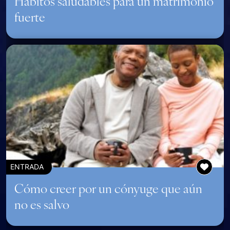
Hábitos saludables para un matrimonio
fuerte
ENTRADA
Cómo creer por un cónyuge que aún
no es salvo