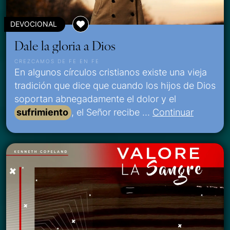
DEVOCIONAL
Dale la gloria a Dios
CREZCAMOS DE FE EN FE
En algunos círculos cristianos existe una vieja
tradición que dice que cuando los hijos de Dios
soportan abnegadamente el dolor y el
sufrimiento
, el Señor recibe …
Continuar