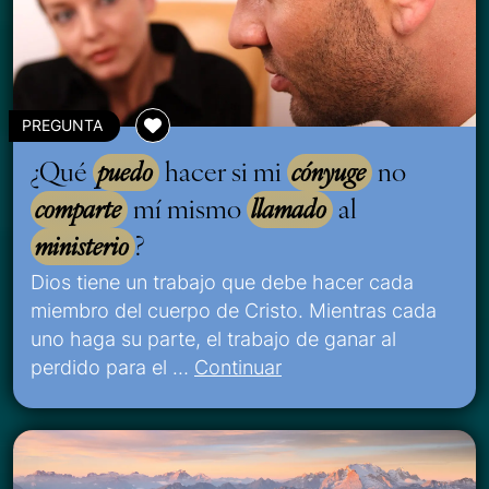
PREGUNTA
¿Qué
puedo
hacer si mi
cónyuge
no
comparte
mí mismo
llamado
al
ministerio
?
Dios tiene un trabajo que debe hacer cada
miembro del cuerpo de Cristo. Mientras cada
uno haga su parte, el trabajo de ganar al
perdido para el …
Continuar