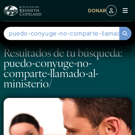
M
DONAR
Skip to content
B
u
s
Resultados de tu búsqueda:
c
puedo-conyuge-no-
a
r
comparte-llamado-al-
ministerio/