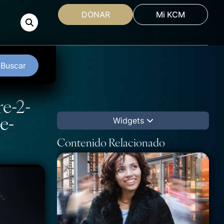
DONAR
Mi KCM
Buscar
e-2-
e-
Widgets
Contenido Relacionado