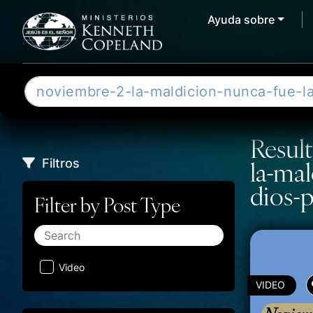
Ayuda sobre
Skip to content
B
u
s
c
Resul
a
Filtros
la-mal
r
dios-p
Filter by Post Type
Video
VIDEO