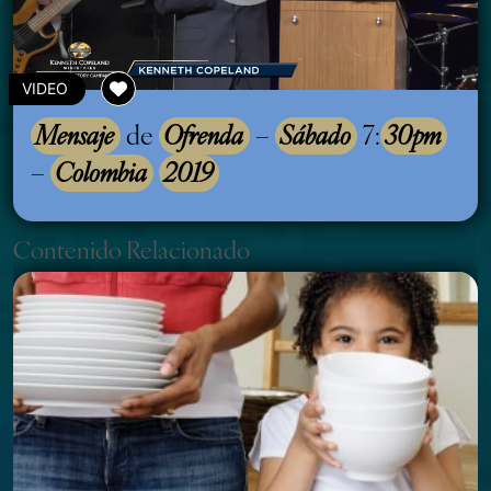
VIDEO
Mensaje
de
Ofrenda
–
Sábado
7:
30pm
–
Colombia
2019
Contenido Relacionado