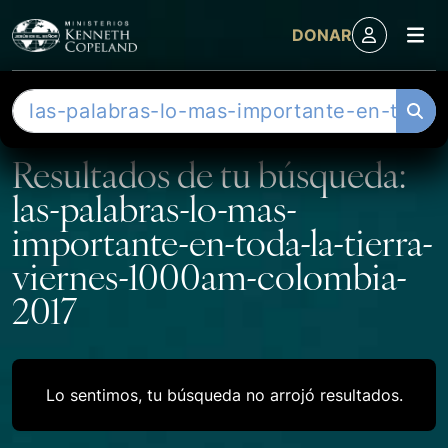
M
DONAR
Skip to content
B
u
s
Resultados de tu búsqueda:
c
las-palabras-lo-mas-
a
r
importante-en-toda-la-tierra-
viernes-1000am-colombia-
2017
Lo sentimos, tu búsqueda no arrojó resultados.